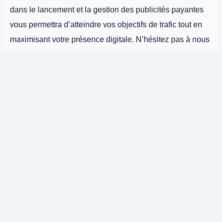
dans le lancement et la gestion des publicités payantes
vous permettra d’atteindre vos objectifs de trafic tout en
maximisant votre présence digitale. N’hésitez pas à nous
contacter pour plus d’informations sur la façon dont nous
pouvons collaborer pour faire grandir votre projet.
Dans la même rubrique :
Création de site web : l’importance du
développeur web et du SEO
Comment créer une page web qui draine le
maximum de jus SEO ?
Quelle dimension privilégier pour un site web à
succès ?
Investir dans le développement de votre site
web : quels avantages ?