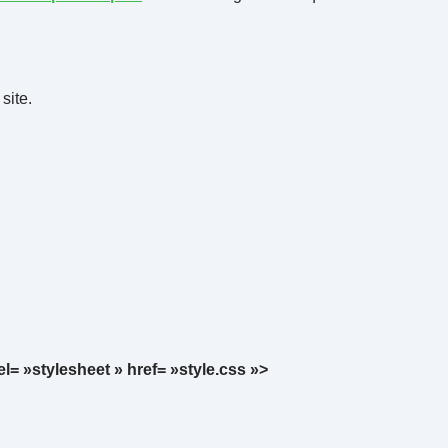
site.
rel= »stylesheet » href= »style.css »>