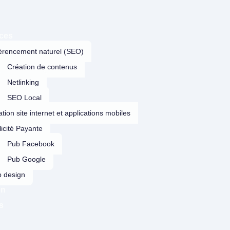
ices
érencement naturel (SEO)
Création de contenus
Netlinking
SEO Local
tion site internet et applications mobiles
icité Payante
Pub Facebook
Pub Google
 design
on
s