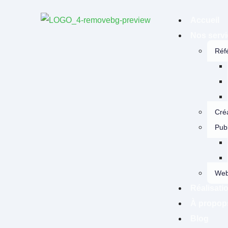
Accueil
Nos serv
Réf
Créa
Publ
Web
Réalisati
À propop
Blog