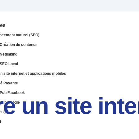
ces
ncement naturel (SEO)
Création de contenus
Netlinking
SEO Local
n site internet et applications mobiles
té Payante
Pub Facebook
 un site inte
Pub Google
sign
n