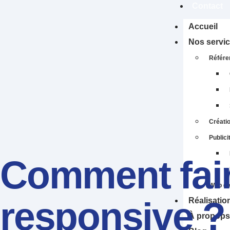
Contact
Accueil
Nos servi
Référe
Créatio
Publici
Comment faire
Web de
responsive ?
Réalisatio
À propops