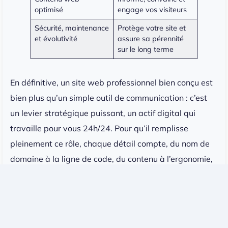
optimisé
engage vos visiteurs
Sécurité, maintenance
Protège votre site et
et évolutivité
assure sa pérennité
sur le long terme
En définitive, un site web professionnel bien conçu est
bien plus qu’un simple outil de communication : c’est
un levier stratégique puissant, un actif digital qui
travaille pour vous 24h/24. Pour qu’il remplisse
pleinement ce rôle, chaque détail compte, du nom de
domaine à la ligne de code, du contenu à l’ergonomie,
de la stratégie SEO à la maintenance continue.
Chez
Makers Agency
, notre approche est globale,
humaine et orientée performance. Nous ne livrons pas
des sites « clés en main » sans accompagnement. Nous