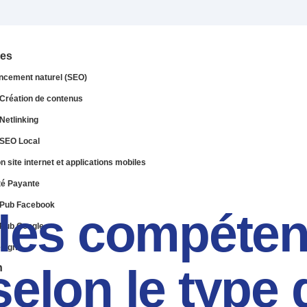
ces
ncement naturel (SEO)
Création de contenus
Netlinking
SEO Local
n site internet et applications mobiles
té Payante
Pub Facebook
 les compéte
Pub Google
sign
elon le type 
n