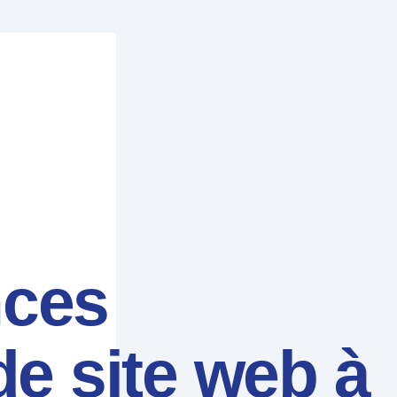
nces
de site web à