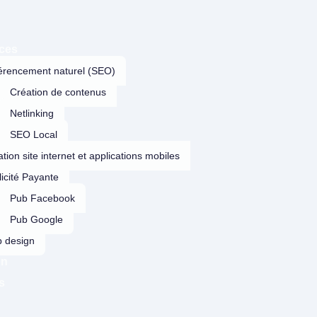
ices
érencement naturel (SEO)
Création de contenus
Netlinking
SEO Local
tion site internet et applications mobiles
icité Payante
Pub Facebook
Pub Google
 design
on
s