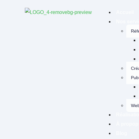
Accueil
Nos serv
Réf
Créa
Publ
Web
Réalisati
À propop
Blog