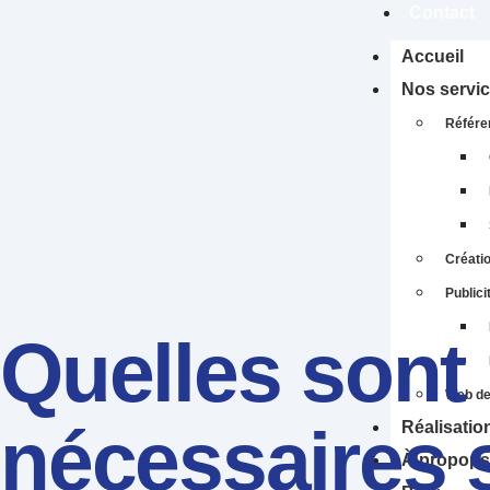
Contact
Accueil
Nos servi
Référe
Créatio
Publici
Quelles sont
Web de
nécessaires s
Réalisatio
À propops