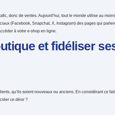
rafic, donc de ventes. Aujourd’hui, tout le monde utilise au moi
iaux (Facebook, Snapchat, X, Instagram) des pages qui parlent 
ccéder à votre e-shop en ligne.
utique et fidéliser se
lients, qu’ils soient nouveaux ou anciens. En considérant ce fait
créer ce désir ?