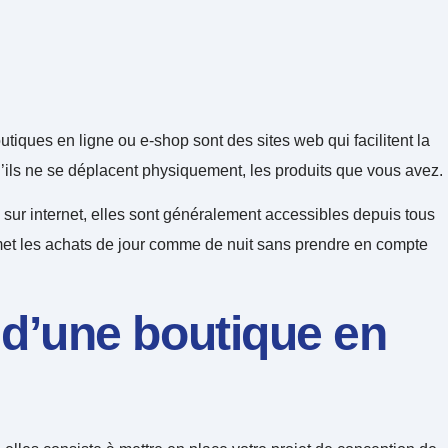
utiques en ligne ou e-shop sont des sites web qui facilitent la
qu’ils ne se déplacent physiquement, les produits que vous avez.
 sur internet, elles sont généralement accessibles depuis tous
ermet les achats de jour comme de nuit sans prendre en compte
n d’une boutique en