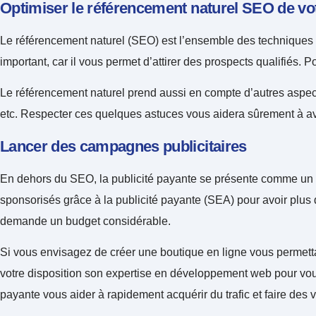
Optimiser le référencement naturel SEO de v
Le référencement naturel (SEO) est l’ensemble des techniques 
important, car il vous permet d’attirer des prospects qualifiés
Le référencement naturel prend aussi en compte d’autres aspects
etc. Respecter ces quelques astuces vous aidera sûrement à avo
Lancer des campagnes publicitaires
En dehors du SEO, la publicité payante se présente comme un e
sponsorisés grâce à la publicité payante (SEA) pour avoir plus d
demande un budget considérable.
Si vous envisagez de créer une boutique en ligne vous permet
votre disposition son expertise en développement web pour vo
payante vous aider à rapidement acquérir du trafic et faire des 