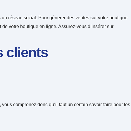
ns un réseau social. Pour générer des ventes sur votre boutique
de votre boutique en ligne. Assurez-vous d’insérer sur
s clients
, vous comprenez donc qu’il faut un certain savoir-faire pour les