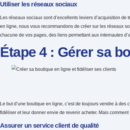
Utiliser les réseaux sociaux
Les réseaux sociaux sont d’excellents leviers d’acquisition de t
en ligne, nous vous recommandons de créer sur les réseaux soc
chacune de vos pages, des liens permettant aux internautes d’a
Étape 4 : Gérer sa bo
Le but d’une boutique en ligne, c’est de toujours vendre à des c
fidéliser et leur donner envie de revenir acheter. Mais comment 
Assurer un service client de qualité