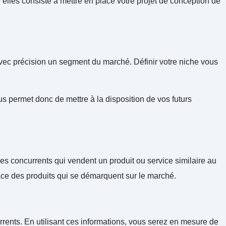
les consiste à mettre en place votre projet de conception de
avec précision un segment du marché. Définir votre niche vous
us permet donc de mettre à la disposition de vos futurs
des concurrents qui vendent un produit ou service similaire au
place des produits qui se démarquent sur le marché.
rents. En utilisant ces informations, vous serez en mesure de