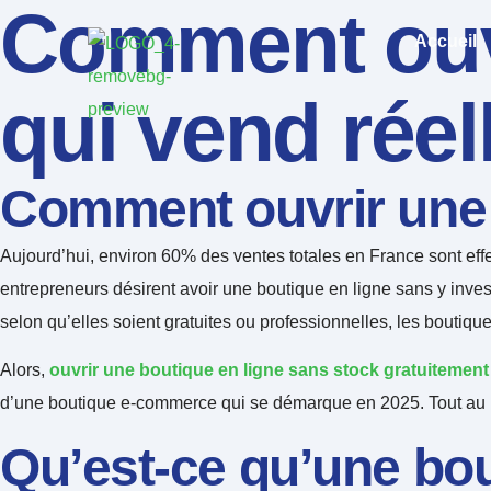
Comment ouvr
Accueil
qui vend rée
Comment ouvrir une b
Aujourd’hui, environ 60% des ventes totales en France sont eff
entrepreneurs désirent avoir une boutique en ligne sans y inves
selon qu’elles soient gratuites ou professionnelles, les boutiques
Alors,
ouvrir une boutique en ligne sans stock gratuitemen
d’une boutique e-commerce qui se démarque en 2025. Tout au lon
Qu’est-ce qu’une bout