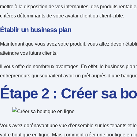
mettre à la disposition de vos internautes, des produits rentab
critères déterminants de votre avatar client ou client-cible.
Établir un business plan
Maintenant que vous avez votre produit, vous allez devoir établir
atteindre vos futurs clients.
Il vous offre de nombreux avantages. En effet, le business plan vo
entrepreneurs qui souhaitent avoir un prêt auprès d’une banqu
Étape 2 : Créer sa bo
Vous avez dorénavant une vue d’ensemble sur les tenants et les 
votre boutique en ligne. Mais comment créer une boutique en 