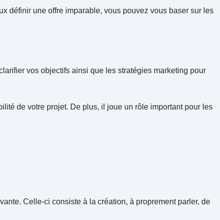
ux définir une offre imparable, vous pouvez vous baser sur les
arifier vos objectifs ainsi que les stratégies marketing pour
ité de votre projet. De plus, il joue un rôle important pour les
nte. Celle-ci consiste à la création, à proprement parler, de