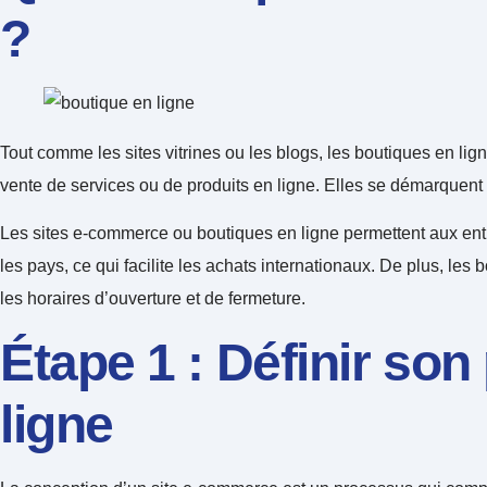
?
Tout comme les sites vitrines ou les blogs, les boutiques en lig
vente de services ou de produits en ligne. Elles se démarquent 
Les sites e-commerce ou boutiques en ligne permettent aux entre
les pays, ce qui facilite les achats internationaux. De plus, 
les horaires d’ouverture et de fermeture.
Étape 1 : Définir so
ligne