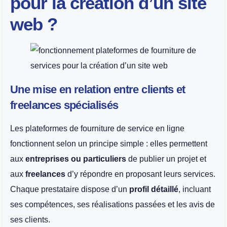
pour la création d’un site
web ?
Une mise en relation entre clients et
freelances spécialisés
Les plateformes de fourniture de service en ligne
fonctionnent selon un principe simple : elles permettent
aux
entreprises ou particuliers
de publier un projet et
aux
freelances
d’y répondre en proposant leurs services.
Chaque prestataire dispose d’un
profil détaillé
, incluant
ses compétences, ses réalisations passées et les avis de
ses clients.