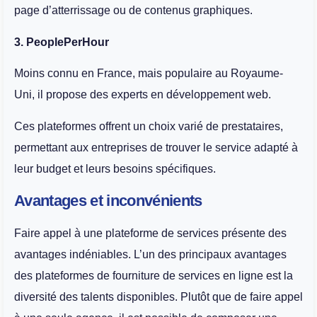
page d’atterrissage ou de contenus graphiques.
3. PeoplePerHour
Moins connu en France, mais populaire au Royaume-
Uni, il propose des experts en développement web.
Ces plateformes offrent un choix varié de prestataires,
permettant aux entreprises de trouver le service adapté à
leur budget et leurs besoins spécifiques.
Avantages et inconvénients
Faire appel à une plateforme de services présente des
avantages indéniables. L’un des principaux avantages
des plateformes de fourniture de services en ligne est la
diversité des talents disponibles. Plutôt que de faire appel