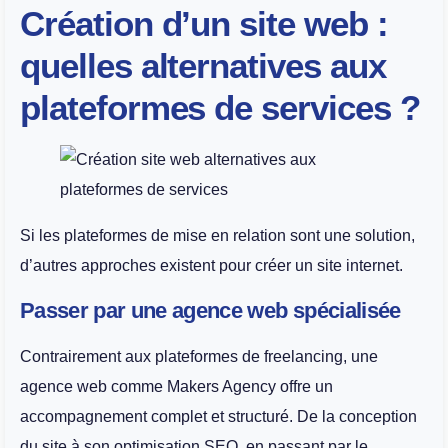
Création d’un site web :
quelles alternatives aux
plateformes de services ?
Si les plateformes de mise en relation sont une solution,
d’autres approches existent pour créer un site internet.
Passer par une agence web spécialisée
Contrairement aux plateformes de freelancing, une
agence web comme Makers Agency offre un
accompagnement complet et structuré. De la conception
du site à son optimisation SEO, en passant par le