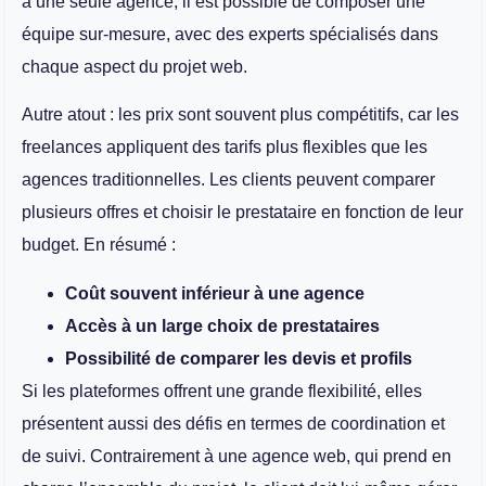
à une seule agence, il est possible de composer une
équipe sur-mesure, avec des experts spécialisés dans
chaque aspect du projet web.
Autre atout : les prix sont souvent plus compétitifs, car les
freelances appliquent des tarifs plus flexibles que les
agences traditionnelles. Les clients peuvent comparer
plusieurs offres et choisir le prestataire en fonction de leur
budget. En résumé :
Coût souvent inférieur à une agence
Accès à un large choix de prestataires
Possibilité de comparer les devis et profils
Si les plateformes offrent une grande flexibilité, elles
présentent aussi des défis en termes de coordination et
de suivi. Contrairement à une agence web, qui prend en