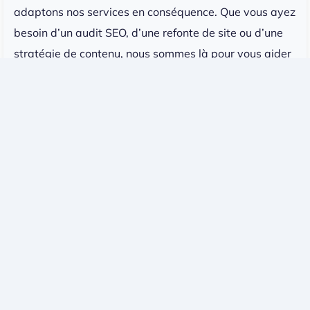
adaptons nos services en conséquence. Que vous ayez
besoin d’un audit SEO, d’une refonte de site ou d’une
stratégie de contenu, nous sommes là pour vous aider
à réussir.
Ouvrir une boutique en ligne sans stock et
gratuitement peut être une excellente idée pour tester
une idée de business avec un investissement minimal.
Cependant, cette approche comporte des limites qu’il
est important de prendre en compte. Pour réussir, il est
essentiel de choisir la bonne niche, d’optimiser
l’expérience utilisateur et de mettre en place une
stratégie de promotion efficace.
Chez Makers Agency, nous accompagnons les
entrepreneurs dans toutes les étapes de leur projet e-