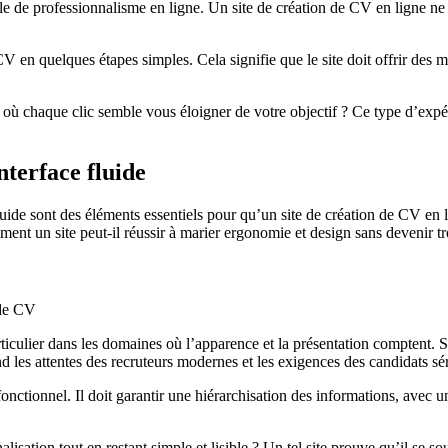
le de professionnalisme en ligne. Un site de création de CV en ligne ne
 CV en quelques étapes simples. Cela signifie que le site doit offrir des
 où chaque clic semble vous éloigner de votre objectif ? Ce type d’expér
nterface fluide
 fluide sont des éléments essentiels pour qu’un site de création de CV en
ent un site peut-il réussir à marier ergonomie et design sans devenir 
rticulier dans les domaines où l’apparence et la présentation comptent. 
d les attentes des recruteurs modernes et les exigences des candidats sé
fonctionnel. Il doit garantir une hiérarchisation des informations, avec u
ation tout en restant simple et lisible ? Un tel site prouve qu’il se souci