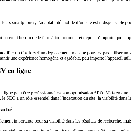
eurs smartphones, l’adaptabilité mobile d’un site est indispensable pour 
t souvent besoin de le faire à tout moment et depuis n’importe quel appa
odifier un CV lors d’un déplacement, mais ne pouviez pas utiliser un s
rantir une expérience homogène et agréable, peu importe l’appareil utili
CV en ligne
 ligne peut être professionnel est son optimisation SEO. Mais en quoi le 
t, le SEO a un rôle essentiel dans l’indexation du site, la visibilité dans
caché
ment importante pour sa visibilité dans les résultats de recherche, mais
st crucial pour maintenir un haut niveau d’engagement. Vous ne voulez pas